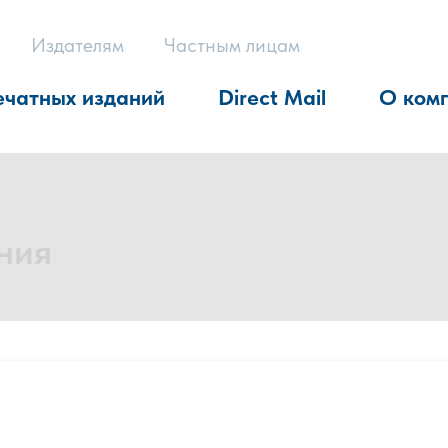
Издателям
Частным лицам
ечатных изданий
Direct Mail
О ком
ния