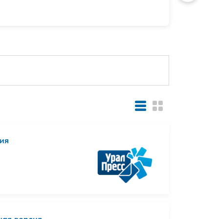
сия
ная версия