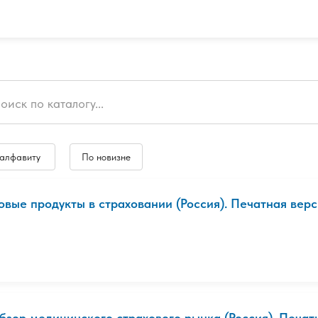
 алфавиту
По новизне
овые продукты в страховании (Россия). Печатная вер
бзор медицинского страхового рынка (Россия). Печат