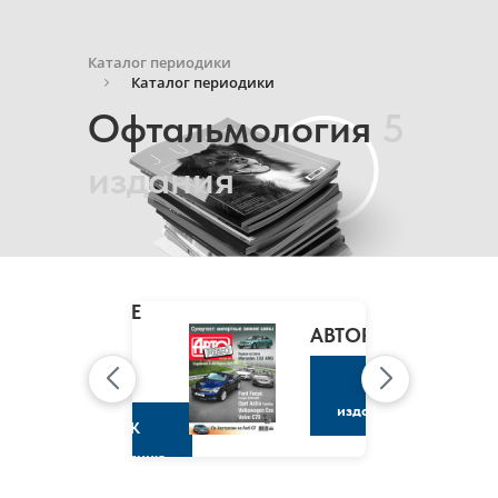
Каталог периодики
Каталог периодики
Офтальмология
5
издания
MARIE
CLAIRE
/
АВТОРЕВЮ
МАРИ
КЛЭР
К
изданию
К
изданию