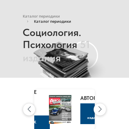
Каталог периодики
Каталог периодики
Социология.
Психология
51
издания
MARIE
CLAIRE
/
АВТОРЕВЮ
МАРИ
КЛЭР
К
изданию
К