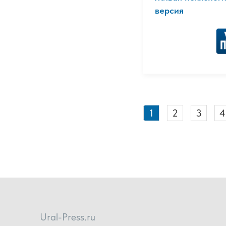
версия
1
2
3
4
Ural-Press.ru