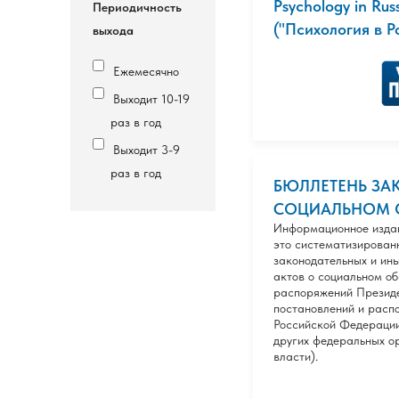
Psychology in Russ
Периодичность
("Психология в Ро
выхода
Ежемесячно
Выходит 10-19
раз в год
Выходит 3-9
раз в год
БЮЛЛЕТЕНЬ ЗА
СОЦИАЛЬНОМ 
Информационное издан
это систематизирован
законодательных и ин
актов о социальном об
распоряжений Президе
постановлений и расп
Российской Федерации
других федеральных о
власти).