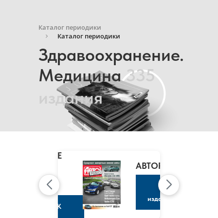
Каталог периодики
Каталог периодики
Здравоохранение.
Медицина
335
издания
MARIE
CLAIRE
/
АВТОРЕВЮ
МАРИ
КЛЭР
К
изданию
К