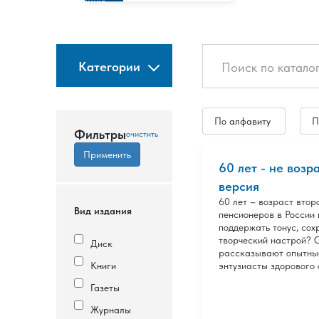
изданию
Категории
По алфавиту
П
Фильтры
60 лет - не возр
версия
60 лет – возраст втор
Вид издания
пенсионеров в России
поддержать тонус, со
творческий настрой? 
Диск
рассказывают опытные
Книги
энтузиасты здорового 
Газеты
Журналы