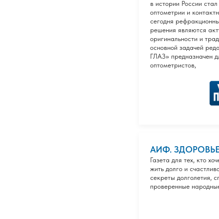
в истории России ста
оптометрии и контактн
сегодня рефракционны
решения являются акт
оригинальности и тра
основной задачей ред
ГЛАЗ» предназначен д
оптометристов,
АИФ. ЗДОРОВЬ
Газета для тех, кто хо
жить долго и счастлив
секреты долголетия, сп
проверенные народные