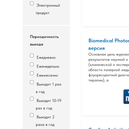
Электронный
продукт
Периодичность
Biomedical Photo
выхода
версия
Основная цель журнал
Ежедневно
результатов научной и
(клинической и экспер
Еженедельно
области лазерной меди
флуоресцентной диагн
Ежемесячно
терапии), а
Выходит 1 раз
в год
Выходит 10-19
раз в год
Выходит 2
раза в год