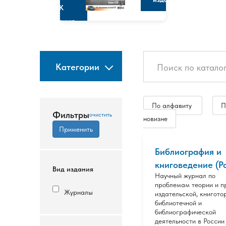
К
изданию
Категории
По алфавиту
П
Фильтры
новизне
Библиография и
книговедение (Р
Вид издания
Научный журнал по
проблемам теории и п
Журналы
издательской, книгото
библиотечной и
библиографической
деятельности в России