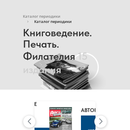
Каталог периодики
Каталог периодики
Книговедение.
Печать.
Филателия
15
издания
MARIE
CLAIRE
/
АВТОРЕВЮ
МАРИ
КЛЭР
К
изданию