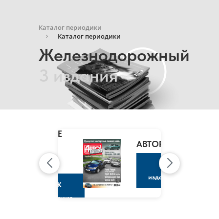
Каталог периодики
Каталог периодики
Железнодорожный
3 издания
MARIE
CLAIRE
/
АВТОРЕВЮ
МАРИ
КЛЭР
К
изданию
К
изданию