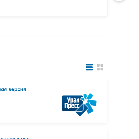
ная версия
онная верс...