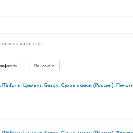
 алфавиту
По новизне
LITinform: Цемент. Бетон. Сухие смеси (Россия). Печат
LITinform: Цемент. Бетон. Сухие смеси (Россия). Электр