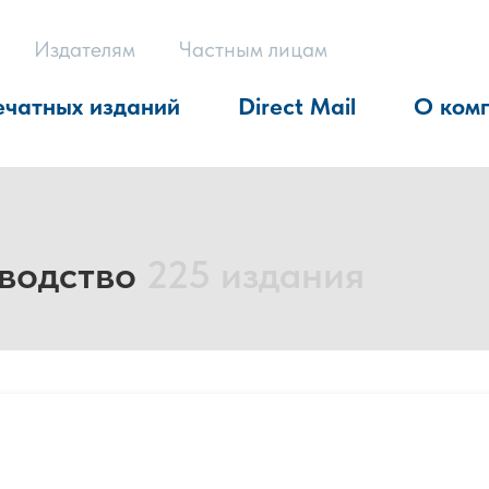
Издателям
Частным лицам
ечатных изданий
Direct Mail
О ком
водство
225 издания