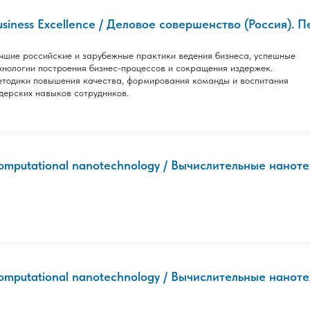
usiness Excellence / Деловое совершенство (Россия). 
чшие российские и зарубежные практики ведения бизнеса, успешные
хнологии построения бизнес-процессов и сокращения издержек.
тодики повышения качества, формирования команды и воспитания
дерских навыков сотрудников.
omputational nanotechnology / Вычислительные нанотех
omputational nanotechnology / Вычислительные нанотех