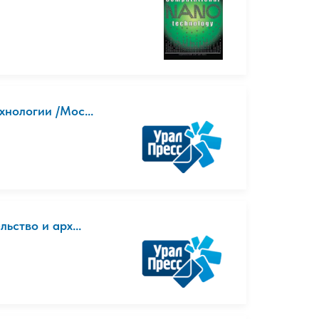
нологии /Мос...
ьство и арх...