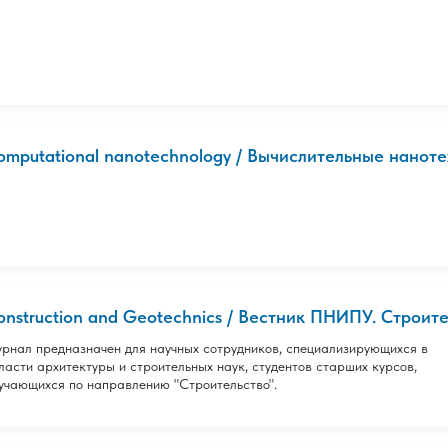
omputational nanotechnology / Вычислительные нанотех
onstruction and Geotechnics / Вестник ПНИПУ. Строител
рнал предназначен для научных сотрудников, специализирующихся в
ласти архитектуры и строительных наук, студентов старших курсов,
учающихся по направлению "Строительство".