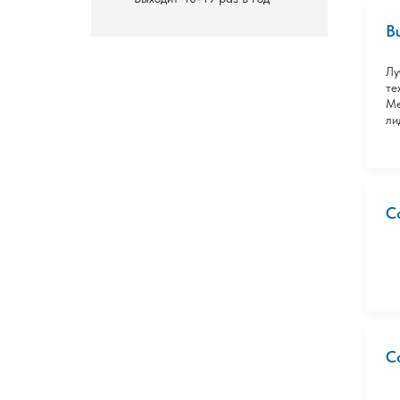
B
Лу
те
Ме
ли
C
C