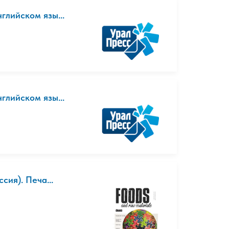
глийском язы...
глийском язы...
сия). Печа...