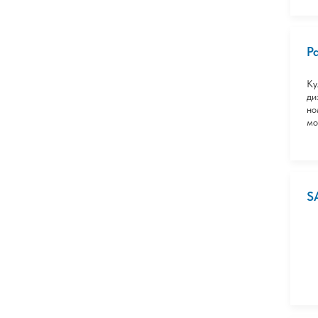
P
Ку
ди
но
мо
S