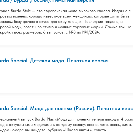
рнал Burda Style — это европейская мода высокого класса. Издание с
ровым именем, хорошо известное всем женщинам, которые хотят быть
разцом безупречного вкуса для окружающих. Последние тенденции
ровой моды, советы по стилю и модные торговые марки. Самые точные
кройки всех размеров. 6 выпусков: с №8 по №1/2024.
urda Special. Детская мода. Печатная версия
urda Special. Мода для полных (Россия). Печатная вер
ециальный выпуск Burda Plus «Мода для полных» теперь выходит 4 раз
год с актуальными моделями к каждому сезону: весна, лето, осень, зима.
ждом номере вы найдете: рубрику «Школа шитья», советы