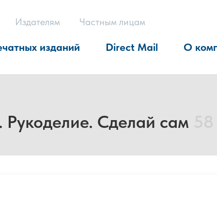
Издателям
Частным лицам
ечатных изданий
Direct Mail
О ком
. Рукоделие. Сделай сам
58