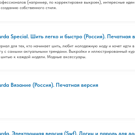
офессионалов (например, по корректировке выкроек), интересные идеи
 созданию собственного стиля.
urda Special. Шить легко и быстро (Россия). Печатная 
рнал для тех, кто начинает шить, любит молодежную моду и хочет идти в
гу с самыми актуальными трендами. Выкройки и иллюстрированный кур
 шитью к каждой модели. Модные аксессуары.
urda Вязание (Россия). Печатная версия
urda. Электронная версия (Swf). Логин и пароль для дос