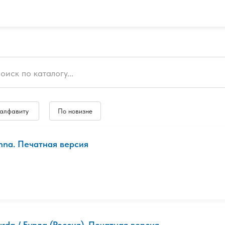
 алфавиту
По новизне
nna. Печатная версия
urda / Бурда (Россия). Печатная версия