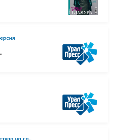
версия
с
тупа на са...