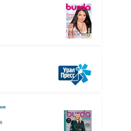
сия
а
 В