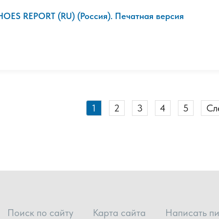
HOES REPORT (RU) (Россия). Печатная версия
1
2
3
4
5
Сл
Поиск по сайту
Карта сайта
Написать п