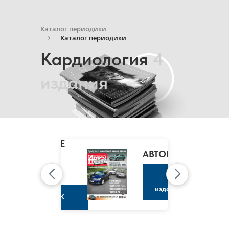
Каталог периодики
Каталог периодики
Кардиология
4
издания
MARIE
CLAIRE
/
АВТОРЕВЮ
МАРИ
КЛЭР
К
изданию
К
изданию