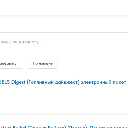
 алфавиту
По новизне
UELS Digest (Топливный дайджест) электронный пакет +
roject Baikal (Проект Байкал) (Россия). Печатная верси