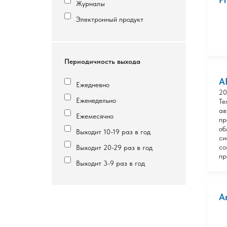
Журналы
Электронный продукт
Периодичность выхода
А
Ежедневно
20
Еженедельно
Те
ав
Ежемесячно
пр
об
Выходит 10-19 раз в год
си
со
Выходит 20-29 раз в год
пр
Выходит 3-9 раз в год
А