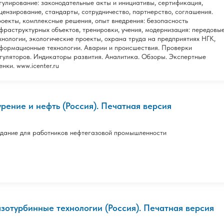
гулирование: законодательные акты и инициативы, сертификация,
цензирование, стандарты, сотрудничество, партнерство, соглашения.
оекты, комплексные решения, опыт внедрения: безопасность
фраструктурных объектов, тренировки, учения, модернизация: передовы
хнологии, экологические проекты, охрана труда на предприятиях НГК,
формационные технологии. Аварии и происшествия. Проверки
гуляторов. Индикаторы развития. Аналитика. Обзоры. Экспертные
енки. www.icenter.ru
урение и нефть (Россия). Печатная версия
дание для работников нефтегазовой промышленности
азотурбинные технологии (Россия). Печатная версия