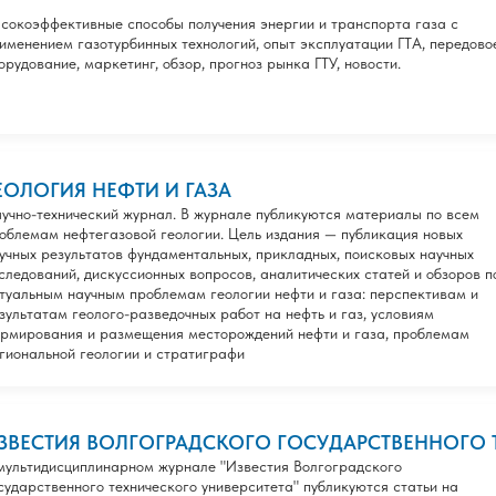
сокоэффективные способы получения энергии и транспорта газа с
именением газотурбинных технологий, опыт эксплуатации ГТА, передово
орудование, маркетинг, обзор, прогноз рынка ГТУ, новости.
ЕОЛОГИЯ НЕФТИ И ГАЗА
учно-технический журнал. В журнале публикуются материалы по всем
облемам нефтегазовой геологии. Цель издания — публикация новых
учных результатов фундаментальных, прикладных, поисковых научных
следований, дискуссионных вопросов, аналитических статей и обзоров п
туальным научным проблемам геологии нефти и газа: перспективам и
зультатам геолого-разведочных работ на нефть и газ, условиям
рмирования и размещения месторождений нефти и газа, проблемам
гиональной геологии и стратиграфи
ЗВЕСТИЯ ВОЛГОГРАДСКОГО ГОСУДАРСТВЕННОГО 
мультидисциплинарном журнале "Известия Волгоградского
сударственного технического университета" публикуются статьи на