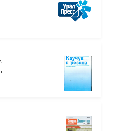
а,
 в