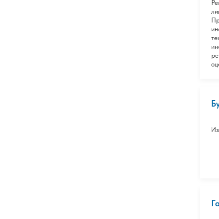
Ре
ли
Пр
ин
те
ин
ре
оц
Б
Из
Г