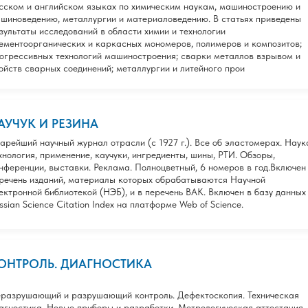
сском и английском языках по химическим наукам, машиностроению и
шиноведению, металлургии и материаловедению. В статьях приведены
зультаты исследований в области химии и технологии
ементоорганических и каркасных мономеров, полимеров и композитов;
огрессивных технологий машиностроения; сварки металлов взрывом и
ойств сварных соединений; металлургии и литейного прои
АУЧУК И РЕЗИНА
арейший научный журнал отрасли (с 1927 г.). Все об эластомерах. Наук
хнология, применение, каучуки, ингредиенты, шины, РТИ. Обзоры,
нференции, выставки. Реклама. Полноцветный, 6 номеров в год.Включен
речень изданий, материалы которых обрабатываются Научной
ектронной библиотекой (НЭБ), и в перечень ВАК. Включен в базу данных
ssian Science Citation Index на платформе Web of Science.
ОНТРОЛЬ. ДИАГНОСТИКА
разрушающий и разрушающий контроль. Дефектоскопия. Техническая
агностика. Новые приборы и разработки. Метрологическая аттестация