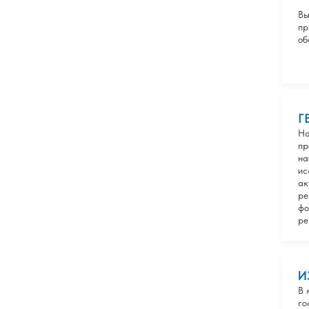
Вы
пр
об
Г
На
пр
на
ис
ак
ре
фо
ре
И
В 
го