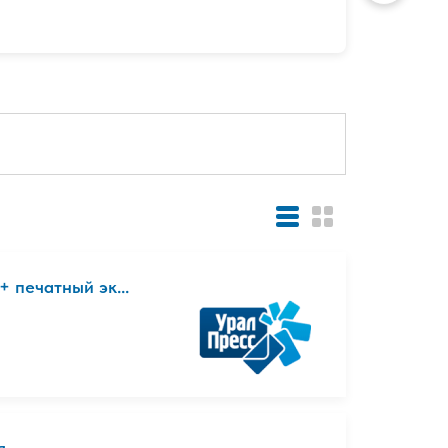
 печатный эк...
я