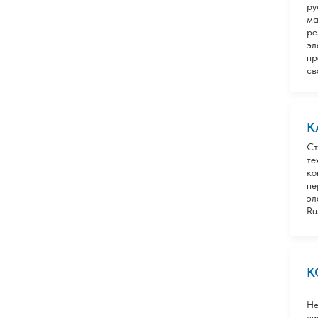
ру
ма
ре
эл
пр
св
К
Ст
те
ко
пе
эл
Ru
К
Не
ди