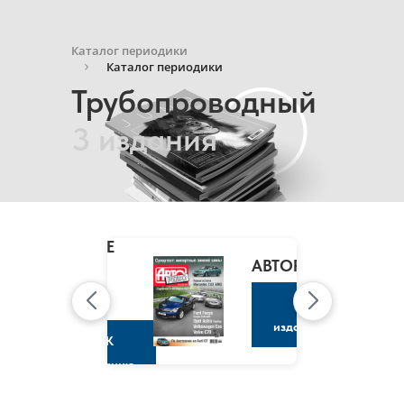
Каталог периодики
Каталог периодики
Трубопроводный
3 издания
MARIE
CLAIRE
/
АВТОРЕВЮ
МАРИ
КЛЭР
К
изданию
К
изданию