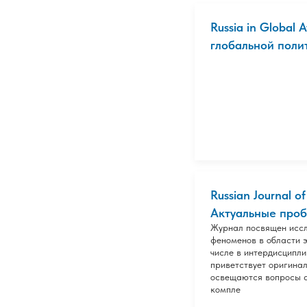
Russia in Global A
глобальной полити
Russian Journal o
Актуальные проб
Журнал посвящен исс
феноменов в области э
числе в интердисципл
приветствует оригинал
освещаются вопросы а
компле