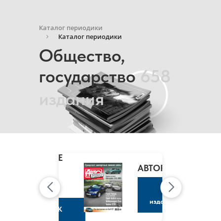
Каталог периодики
Каталог периодики
Общество,
государство
658
издания
MARIE
CLAIRE
/
АВТОРЕВЮ
МАРИ
КЛЭР
К
изданию
К