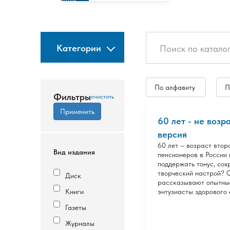
изданию
Категории
По алфавиту
П
Фильтры
60 лет - не возр
версия
60 лет – возраст втор
Вид издания
пенсионеров в России
поддержать тонус, со
творческий настрой? 
Диск
рассказывают опытные
Книги
энтузиасты здорового 
Газеты
Журналы