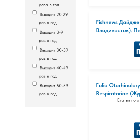
раза в год
Выходит 20-29
Fishnews Дайджес
раз в год
Владивосток). П
Выходит 3-9
раз в год
Выходит 30-39
раз в год
Выходит 40-49
раз в год
Folia Otorhinolar
Выходит 50-59
Respiratoriae (Жур
раз в год
Статьи по 