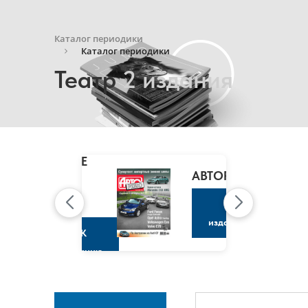
Каталог периодики
Каталог периодики
Театр
2 издания
MARIE
CLAIRE
/
АВТОРЕВЮ
МАРИ
КЛЭР
К
изданию
К
изданию