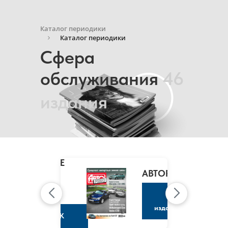
Каталог периодики
Каталог периодики
Сфера
обслуживания
46
издания
MARIE
CLAIRE
/
АВТОРЕВЮ
МАРИ
КЛЭР
К
изданию
К