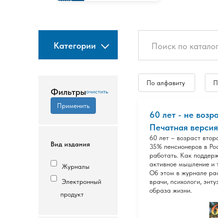
изданию
Категории
По алфавиту
П
Фильтры
60 лет - не возра
Печатная версия
60 лет – возраст втор
Вид издания
35% пенсионеров в Ро
работать. Как поддерж
активное мышление и 
Журналы
Об этом в журнале р
Электронный
врачи, психологи, энт
образа жизни.
продукт