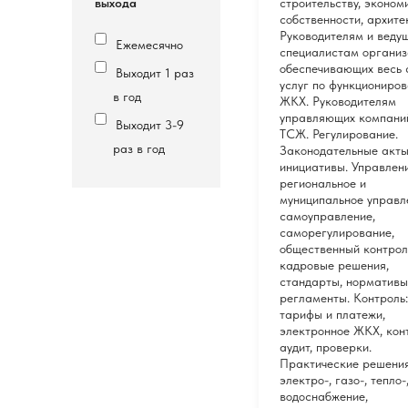
выхода
строительству, эконом
собственности, архите
Руководителям и веду
Ежемесячно
специалистам организ
обеспечивающих весь 
Выходит 1 раз
услуг по функциониро
в год
ЖКХ. Руководителям
управляющих компани
Выходит 3-9
ТСЖ. Регулирование.
раз в год
Законодательные акты
инициативы. Управлени
региональное и
муниципальное управл
самоуправление,
саморегулирование,
общественный контрол
кадровые решения,
стандарты, нормативы
регламенты. Контроль:
тарифы и платежи,
электронное ЖКХ, кон
аудит, проверки.
Практические решения
электро-, газо-, тепло-
водоснабжение,