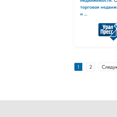
недвижимости. 
торговая недвиж
и ...
1
2
Следу