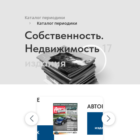
Каталог периодики
Каталог периодики
Собственность.
Недвижимость
17
издания
MARIE
CLAIRE
/
АВТОРЕВЮ
МАРИ
КЛЭР
К
изданию
К