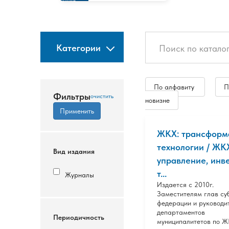
изданию
Категории
По алфавиту
П
Фильтры
новизне
ЖКХ: трансформ
технологии / ЖК
Вид издания
управление, инв
т...
Журналы
Издается с 2010г.
Заместителям глав су
федерации и руководи
департаментов
Периодичность
муниципалитетов по Ж