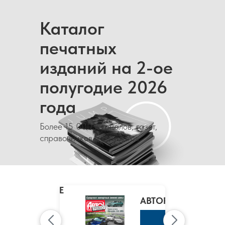
Каталог
печатных
изданий на 2-ое
полугодие 2026
года
Более 15 000 журналов, газет,
справочников и каталогов
MARIE
CLAIRE
/
АВТОРЕВЮ
МАРИ
КЛЭР
К