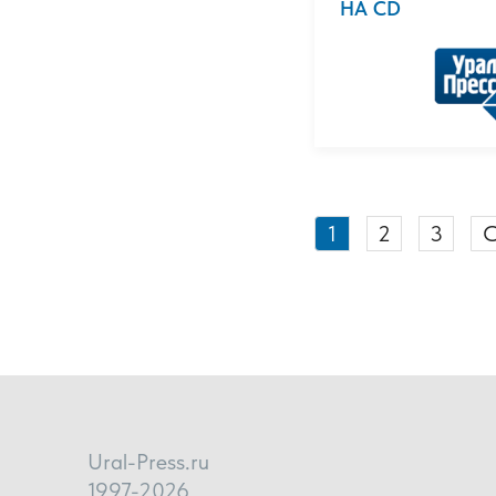
НА CD
1
2
3
С
Ural-Press.ru
1997-2026