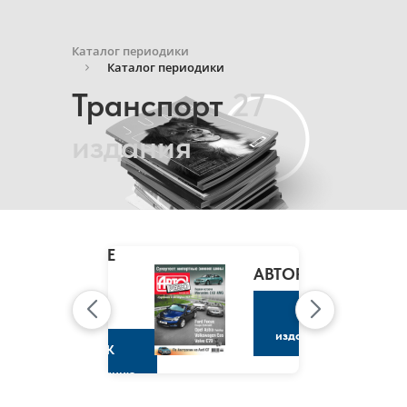
Каталог периодики
Каталог периодики
Транспорт
27
издания
MARIE
CLAIRE
/
АВТОРЕВЮ
МАРИ
КЛЭР
К
изданию
К
изданию