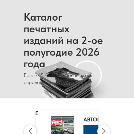
Каталог
печатных
изданий на 2-ое
полугодие 2026
года
Более 15 000 журналов, газет,
справочников и каталогов
MARIE
CLAIRE
/
АВТОРЕВЮ
МАРИ
КЛЭР
К