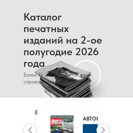
Каталог
печатных
изданий на 2-ое
полугодие 2026
года
Более 15 000 журналов, газет,
справочников и каталогов
MARIE
CLAIRE
/
АВТОРЕВЮ
МАРИ
КЛЭР
К