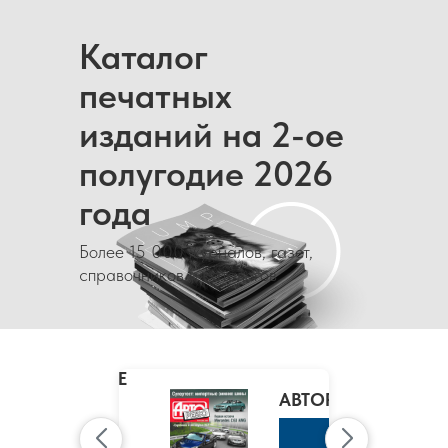
Каталог
печатных
изданий на 2-ое
полугодие 2026
года
Более 15 000 журналов, газет,
справочников и каталогов
MARIE
CLAIRE
/
АВТОРЕВЮ
МАРИ
КЛЭР
К