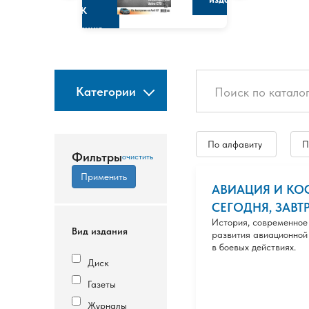
К
изданию
Категории
По алфавиту
П
Фильтры
АВИАЦИЯ И КО
СЕГОДНЯ, ЗАВТ
История, современное
Вид издания
развития авиационной 
в боевых действиях.
Диск
Газеты
Журналы