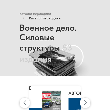
Каталог периодики
Каталог периодики
Военное дело.
Силовые
структуры
83
издания
MARIE
CLAIRE
/
АВТОРЕВЮ
МАРИ
КЛЭР
К
изданию