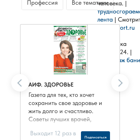
Профессия
Все тематики
человека. |
человека. |
трудносгораем
трудносгораем
лента
лента
| Смотри
| Смотри
waysupport.ru
waysupport.ru
аудит и
аудит и
настройка
настройка
битрикс24. |
битрикс24. |
Демонтаж бан
Демонтаж бан
спб, to
спб, to
.
.
АИФ. ЗДОРОВЬЕ
Газета для тех, кто хочет
сохранить свое здоровье и
жить долго и счастливо.
Советы лучших врачей,
секреты долголетия, спорт и
Выходит 12 раз в
красота, дети и семья,
Подписаться