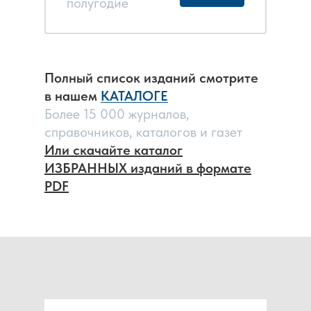
полугодие
проверенные народные
рецепты.
Полный список изданий смотрите
в нашем
КАТАЛОГЕ
Более 15 000 журналов,
справочников, каталогов и газет
Или скачайте каталог
ИЗБРАННЫХ изданий в формате
PDF