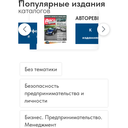
и
Популярные издания
MARIE
каталогов
CLAIRE
/
АВТОРЕВЮ
МАРИ
КЛЭР
К
Оформить
подписку
изданию
К
изданию
Без тематики
Безопасность
предпринимательства и
личности
Бизнес. Предпринимательство.
Менеджмент