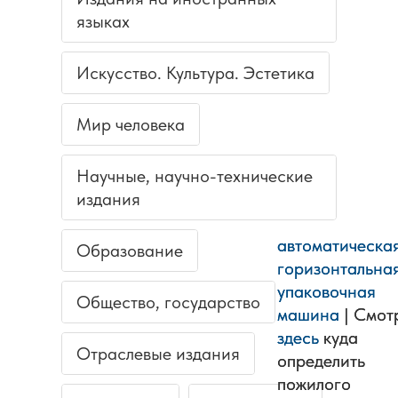
языках
Искусство. Культура. Эстетика
Мир человека
Научные, научно-технические
издания
автоматическа
автоматическа
Образование
горизонтальна
горизонтальна
упаковочная
упаковочная
Общество, государство
машина
машина
| Смот
| Смот
здесь
здесь
куда
куда
Отраслевые издания
определить
определить
пожилого
пожилого