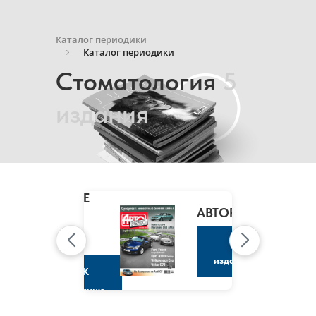
Каталог периодики
Каталог периодики
Стоматология
5
издания
MARIE
CLAIRE
/
АВТОРЕВЮ
МАРИ
КЛЭР
К
изданию
К
изданию