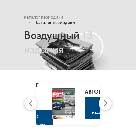
Каталог периодики
Каталог периодики
Воздушный
13
издания
MARIE
CLAIRE
/
АВТОРЕВЮ
МАРИ
КЛЭР
К
изданию
К
изданию