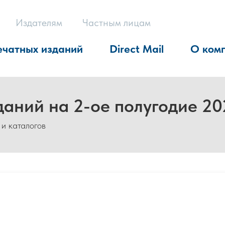
Издателям
Частным лицам
ечатных изданий
Direct Mail
О ком
даний на 2-ое полугодие 20
 и каталогов