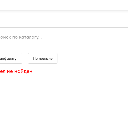
 алфавиту
По новизне
ел не найден