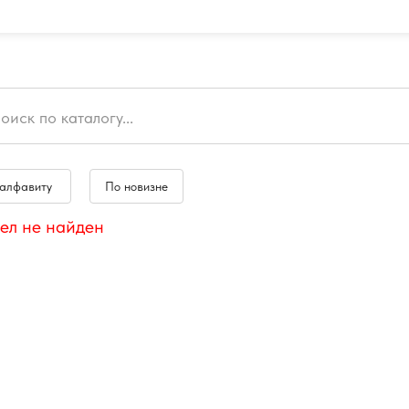
 алфавиту
По новизне
ел не найден