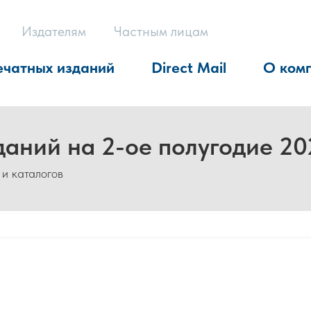
Издателям
Частным лицам
ечатных изданий
Direct Mail
О ком
даний на 2-ое полугодие 20
 и каталогов