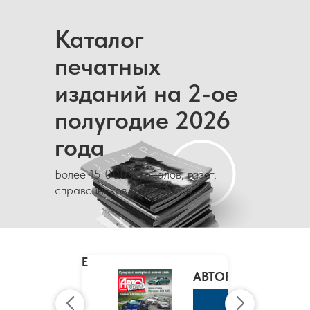
Каталог
печатных
изданий на 2-ое
полугодие 2026
года
Более 15 000 журналов, газет,
справочников и каталогов
MARIE
CLAIRE
/
АВТОРЕВЮ
МАРИ
КЛЭР
К