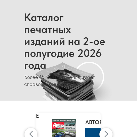
Каталог
печатных
изданий на 2-ое
полугодие 2026
года
Более 15 000 журналов, газет,
справочников и каталогов
MARIE
CLAIRE
/
АВТОРЕВЮ
МАРИ
КЛЭР
К