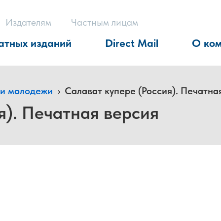
Издателям
Частным лицам
атных изданий
Direct Mail
О ко
 и молодежи
›
Салават купере (Россия). Печатна
я). Печатная версия