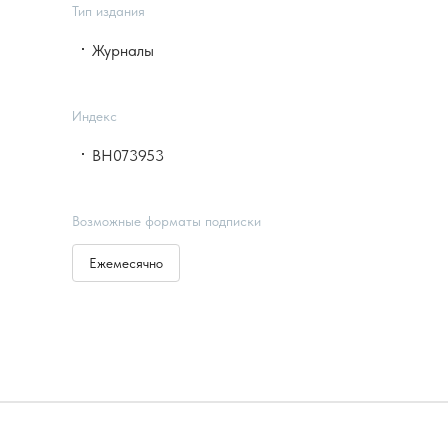
Тип издания
Журналы
Индекс
ВН073953
Возможные форматы подписки
Ежемесячно