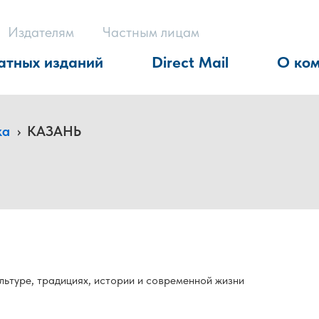
Издателям
Частным лицам
атных изданий
Direct Mail
О ко
ка
›
КАЗАНЬ
ьтуре, традициях, истории и современной жизни