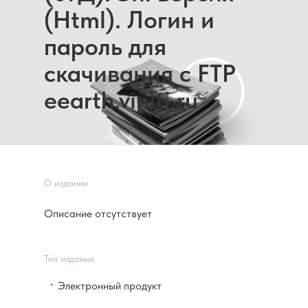
(Html). Логин и
пароль для
скачивания с FTP
eearth.viniti.ru
О издании
Описание отсутствует
Тип издания
Электронный продукт