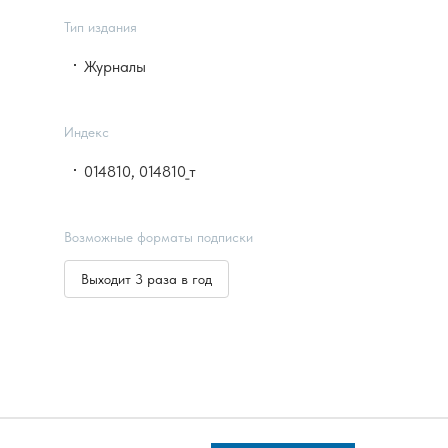
Тип издания
Журналы
Индекс
014810, 014810_т
Возможные форматы подписки
Выходит 3 раза в год