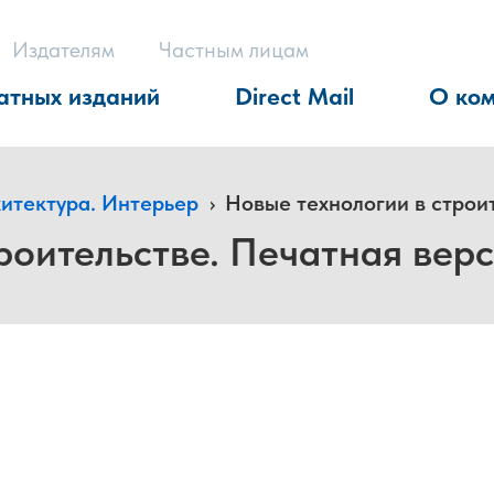
Издателям
Частным лицам
атных изданий
Direct Mail
О ко
хитектура. Интерьер
›
Новые технологии в строи
роительстве. Печатная вер