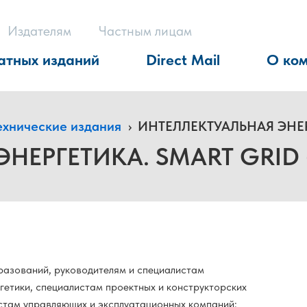
Издателям
Частным лицам
атных изданий
Direct Mail
О ко
ехнические издания
›
ИНТЕЛЛЕКТУАЛЬНАЯ ЭНЕРГ
НЕРГЕТИКА. SMART GRID (
разований, руководителям и специалистам
етики, специалистам проектных и конструкторских
истам управляющих и эксплуатационных компаний;