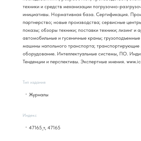
техники и средств механизации погрузочно-разгрузоч
инициативы. Нормативная база. Сертификация. Прои
партнерство; новые производства; сервисные центр
показы; обзоры техники; поставки техники; лизинг и
автомобильные и гусеничные краны; грузоподъемные
машины напольного транспорта; транспортирующие м
оборудование. Интеллектуальные системы, ПО. Индик
Тенденции и перспективы. Экспертные мнения. www.ice
Тип издания
Журналы
Индекс
47165_т, 47165