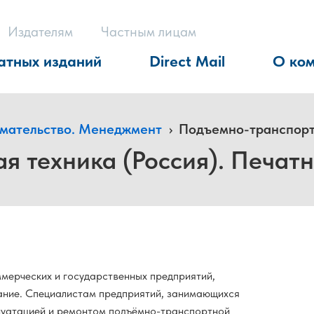
Издателям
Частным лицам
атных изданий
Direct Mail
О ко
имательство. Менеджмент
›
Подъемно-транспортн
 техника (Россия). Печатн
ммерческих и государственных предприятий,
ние. Специалистам предприятий, занимающихся
луатацией и ремонтом подъёмно-транспортной