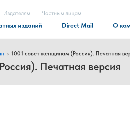
Издателям
Частным лицам
атных изданий
Direct Mail
О ко
ин
›
1001 совет женщинам (Россия). Печатная ве
Россия). Печатная версия