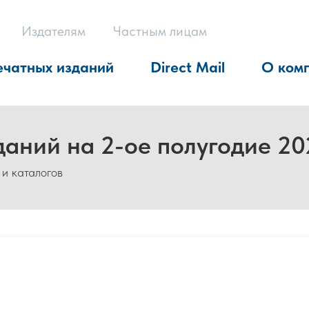
Издателям
Частным лицам
ечатных изданий
Direct Mail
О ком
даний на 2-ое полугодие 20
 и каталогов