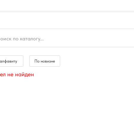
 алфавиту
По новизне
ел не найден