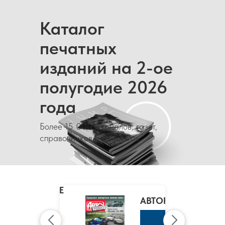
Каталог
печатных
изданий на 2-ое
полугодие 2026
года
Более 15 000 журналов, газет,
справочников и каталогов
MARIE
CLAIRE
/
АВТОРЕВЮ
МАРИ
КЛЭР
К