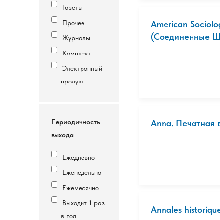
Газеты
Прочее
American Sociolo
(Соединенные Шт
Журналы
Комплект
Электронный
продукт
Периодичность
Anna. Печатная 
выхода
Ежедневно
Еженедельно
Ежемесячно
Выходит 1 раз
Annales historiqu
в год