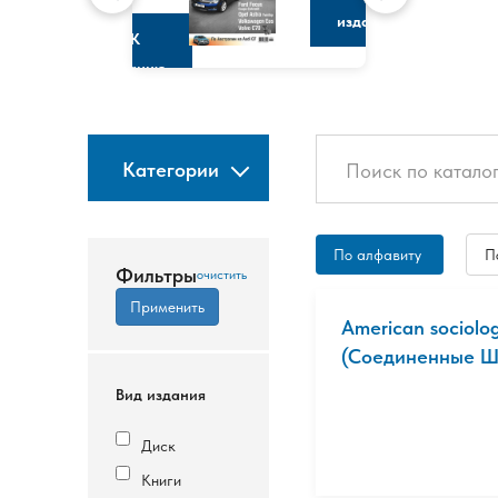
изданию
К
изданию
Категории
По алфавиту
П
Фильтры
American sociolo
(Соединенные Шт
Вид издания
Диск
Книги