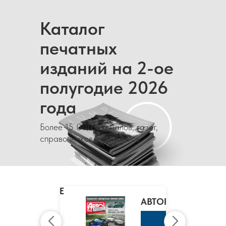
Каталог
печатных
изданий на 2-ое
полугодие 2026
года
Более 15 000 журналов, газет,
справочников и каталогов
MARIE
CLAIRE
/
АВТОРЕВЮ
МАРИ
КЛЭР
К