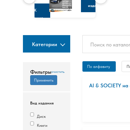
изданию
К
изданию
Категории
По алфавиту
П
Фильтры
AI & SOCIETY на
Вид издания
Диск
Книги