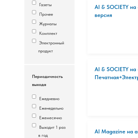
Газеты
AI & SOCIETY на
Прочее
версия
Журналы
Комплект
Электронный
продукт
AI & SOCIETY на
Периодичность
Печатная+Электр
выхода
Ежедневно
Еженедельно
Ежемесячно
Выходит 1 раз
AI Magazine на 
в год