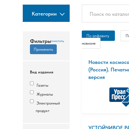
Категории
По алфавиту
П
Фильтры
новизне
Новости космос
(Россия). Печатн
Вид издания
версия
Газеты
Журналы
Электронный
продукт
УСТОЙЧИВОЕ Р