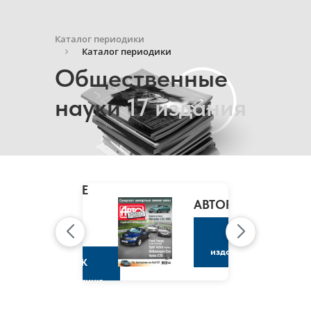
Каталог периодики
Каталог периодики
Общественные
науки
17 издания
MARIE
CLAIRE
/
АВТОРЕВЮ
МАРИ
КЛЭР
К
изданию
К
изданию