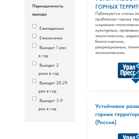
Периодичность
ГОРНЫХ ТЕРРИ
Публикуются статьи п
выхода
проблемам горных тер
социально-политическ
Еженедельно
культурным, правовым
экологическим, медико
Ежемесячно
биологическим,
рекреационным; техни
Выходит 1 раз
экономическим.
в год
Выходит 2
раза в год
Выходит 20-29
раз в год
Выходит 3-9
Устойчивое разв
раз в год
горных территор
(Россия)