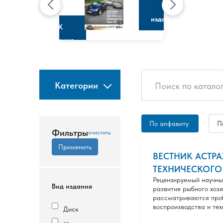
КЛЭР
К
изданию
К
изданию
Категории
По алфавиту
П
Фильтры
ВЕСТНИК АСТР
ТЕХНИЧЕСКОГО У
Рецензируемый научны
Вид издания
развития рыбного хоз
рассматриваются проб
воспроизводства и тех
Диск