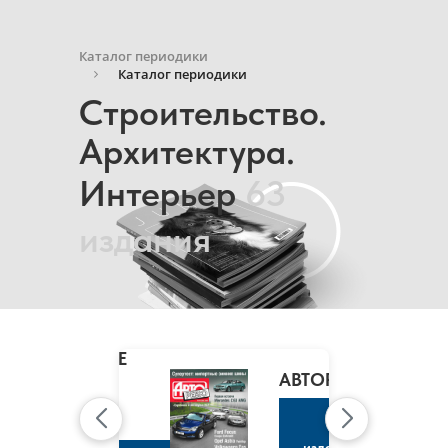
Каталог периодики
Каталог периодики
Строительство.
Архитектура.
Интерьер
63
издания
MARIE
CLAIRE
/
АВТОРЕВЮ
МАРИ
КЛЭР
К
изданию