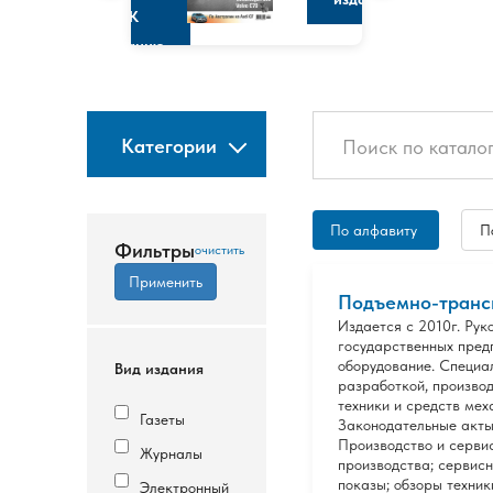
К
изданию
Категории
По алфавиту
П
Фильтры
Подъемно-трансп
Издается с 2010г. Ру
государственных пред
оборудование. Специа
Вид издания
разработкой, произво
техники и средств мех
Газеты
Законодательные акты
Производство и сервис
Журналы
производства; сервис
показы; обзоры техник
Электронный