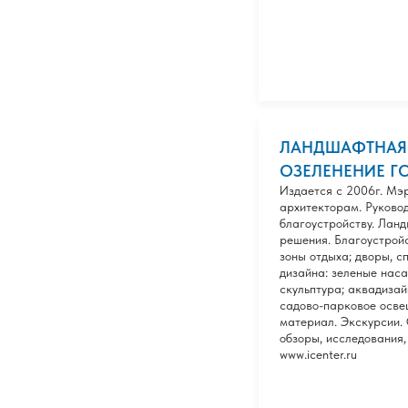
ЛАНДШАФТНАЯ 
ОЗЕЛЕНЕНИЕ ГОР
Издается с 2006г. Мэ
архитекторам. Руково
благоустройству. Лан
решения. Благоустройс
зоны отдыха; дворы, 
дизайна: зеленые нас
скульптура; аквадизай
садово-парковое осве
материал. Экскурсии.
обзоры, исследования,
www.icenter.ru