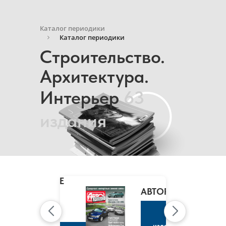
Каталог периодики
Каталог периодики
Строительство.
Архитектура.
Интерьер
63
издания
MARIE
CLAIRE
/
АВТОРЕВЮ
МАРИ
КЛЭР
К
изданию