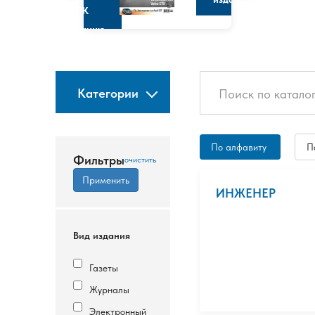
К
изданию
Категории
По алфавиту
П
Фильтры
ИНЖЕНЕР
Вид издания
Газеты
Журналы
Электронный