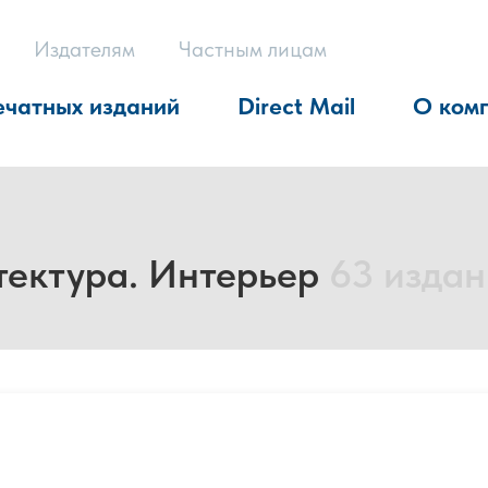
Издателям
Частным лицам
ечатных изданий
Direct Mail
О ком
тектура. Интерьер
63 издан