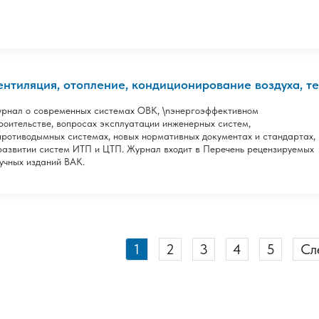
ентиляция, отопление, кондиционирование воздуха, те
рнал о современных системах ОВК, \nэнергоэффективном
роительстве, вопросах эксплуатации инженерных систем,
противодымных системах, новых нормативных документах и стандартах,
развитии систем ИТП и ЦТП. Журнал входит в Перечень рецензируемых
учных изданий ВАК.
1
2
3
4
5
Сл