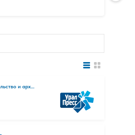
ьство и арх...
я