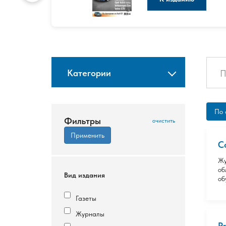
Категории
По 
Фильтры
C
Жу
об
Вид издания
об
Газеты
Журналы
P