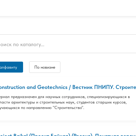
алфавиту
По новизне
onstruction and Geotechnics / Вестник ПНИПУ. Строител
рнал предназначен для научных сотрудников, специализирующихся в
ласти архитектуры и строительных наук, студентов старших курсов,
учающихся по направлению "Строительство".
roject Baikal (Проект Байкал) (Россия). Печатная верси