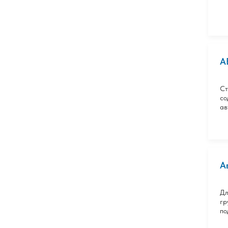
А
Ст
со
ав
А
Дл
гр
по