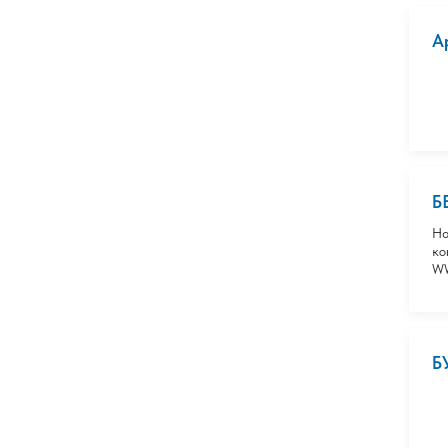
А
Б
На
ко
W
Б