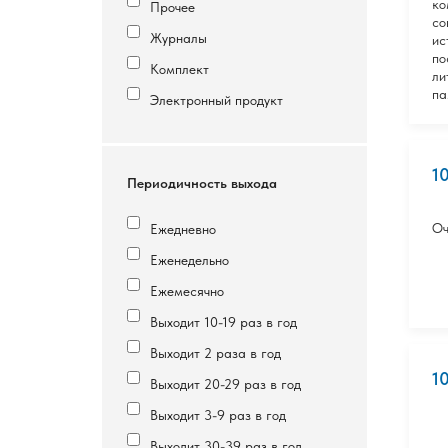
ко
Прочее
со
Журналы
ис
по
Комплект
ли
па
Электронный продукт
1
Периодичность выхода
Оч
Ежедневно
Еженедельно
Ежемесячно
Выходит 10-19 раз в год
Выходит 2 раза в год
1
Выходит 20-29 раз в год
Выходит 3-9 раз в год
Выходит 30-39 раз в год