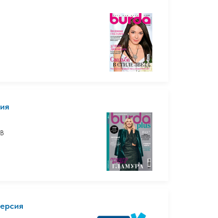
сия
а
 В
версия