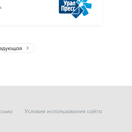
с
едующая
исьмо
Условия использования сайта