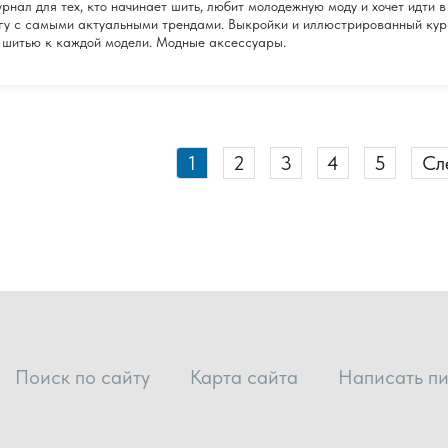
рнал для тех, кто начинает шить, любит молодежную моду и хочет идти в
гу с самыми актуальными трендами. Выкройки и иллюстрированный кур
 шитью к каждой модели. Модные аксессуары.
1
2
3
4
5
Сл
Поиск по сайту
Карта сайта
Написать п