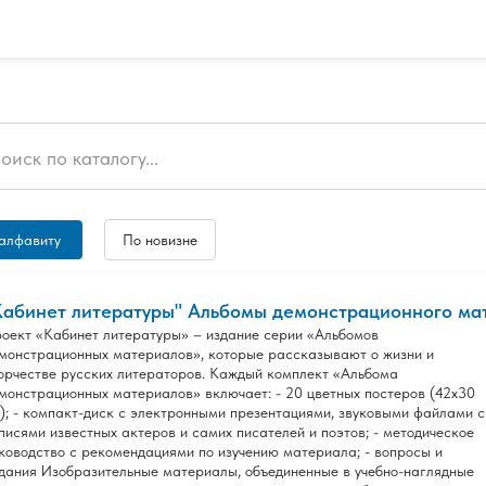
алфавиту
По новизне
Кабинет литературы" Альбомы демонстрационного мат
оект «Кабинет литературы» – издание серии «Альбомов
монстрационных материалов», которые рассказывают о жизни и
орчестве русских литераторов. Каждый комплект «Альбома
монстрационных материалов» включает: - 20 цветных постеров (42х30
); - компакт-диск с электронными презентациями, звуковыми файлами с
писями известных актеров и самих писателей и поэтов; - методическое
ководство с рекомендациями по изучению материала; - вопросы и
дания Изобразительные материалы, объединенные в учебно-наглядные