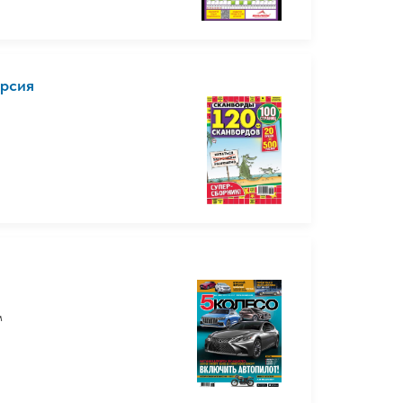
ерсия
м