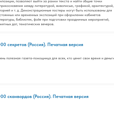
мпозиции, позволяют выйти за рамки текста и найти общие точки
прикосновения между литературой, живописью, графикой, архитектурой,
торией и т. д. Демонстрационные постеры могут быть использованы для
стоянных или временных экспозиций при оформлении кабинетов
тературы, библиотек, фойе при подготовки праздничных мероприятий,
мятных дат, тематических вечеров.
000 секретов (Россия). Печатная версия
ень полезная газета-помощница для всех, кто ценит свои время и деньги
000 сканвордов (Россия). Печатная версия