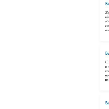
B
Жу
ми
об
ми
вы
B
Сп
в 
ка
пр
по
B