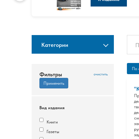
Категории
По 
Фильтры
"
Пр
де
тв
Вид издания
де
см
Книги
за
ру
Газеты
за