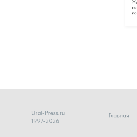
Жу
но
по
Ural-Press.ru
Главная
1997-2026