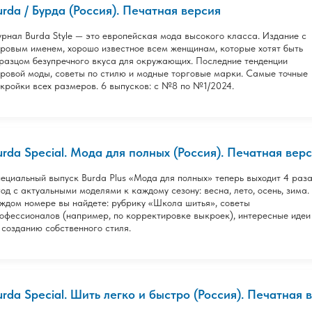
urda / Бурда (Россия). Печатная версия
рнал Burda Style — это европейская мода высокого класса. Издание с
ровым именем, хорошо известное всем женщинам, которые хотят быть
разцом безупречного вкуса для окружающих. Последние тенденции
ровой моды, советы по стилю и модные торговые марки. Самые точные
кройки всех размеров. 6 выпусков: с №8 по №1/2024.
urda Special. Мода для полных (Россия). Печатная вер
ециальный выпуск Burda Plus «Мода для полных» теперь выходит 4 раз
год с актуальными моделями к каждому сезону: весна, лето, осень, зима.
ждом номере вы найдете: рубрику «Школа шитья», советы
офессионалов (например, по корректировке выкроек), интересные идеи
 созданию собственного стиля.
urda Special. Шить легко и быстро (Россия). Печатная 