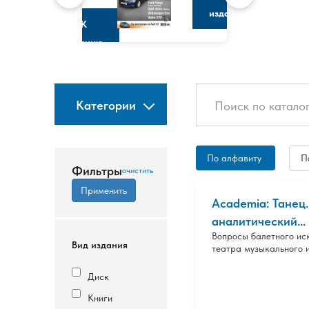
изданию
К
изданию
Категории
По алфавиту
П
Фильтры
Academia: Танец
аналитический...
Вопросы балетного ис
Вид издания
театра музыкального и
Диск
Книги