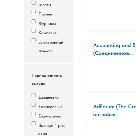
Газеты
Прочее
Журналы
Комплект
Электронный
Accounting and B
продукт
(Соединенное...
Периодичность
выхода
Ежедневно
AdForum (The Crea
Еженедельно
английск...
Ежемесячно
Выходит 1 раз
в год