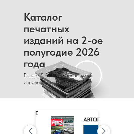
Каталог
печатных
изданий на 2-ое
полугодие 2026
года
Более 15 000 журналов, газет,
справочников и каталогов
MARIE
CLAIRE
/
АВТОРЕВЮ
МАРИ
КЛЭР
К