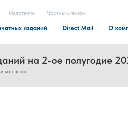
Издателям
Частным лицам
ечатных изданий
Direct Mail
О ком
даний на 2-ое полугодие 20
 и каталогов