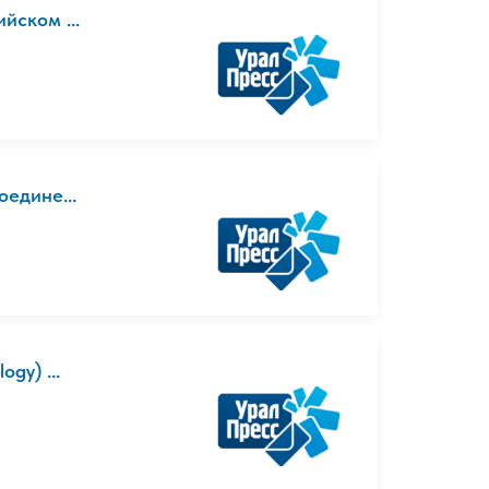
ийском ...
оедине...
ogy) ...