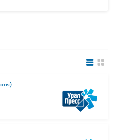
таты)