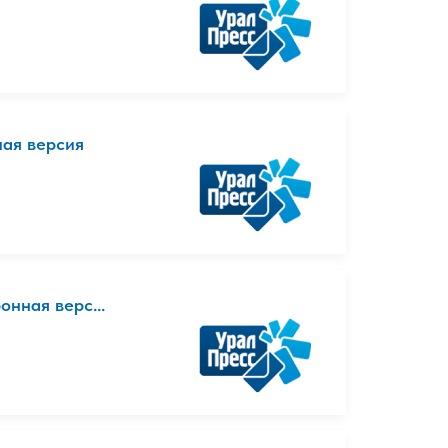
ная версия
онная верс...