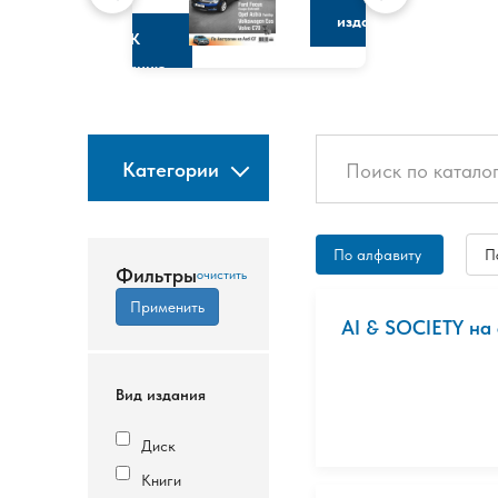
изданию
К
изданию
Категории
По алфавиту
П
Фильтры
AI & SOCIETY на
Вид издания
Диск
Книги