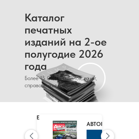
Каталог
печатных
изданий на 2-ое
полугодие 2026
года
Более 15 000 журналов, газет,
справочников и каталогов
MARIE
CLAIRE
/
АВТОРЕВЮ
МАРИ
КЛЭР
К