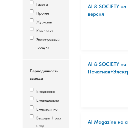
Газеты
AI & SOCIETY на
Прочее
версия
Журналы
Комплект
Электронный
продукт
AI & SOCIETY на
Периодичность
Печатная+Электр
выхода
Ежедневно
Еженедельно
Ежемесячно
Выходит 1 раз
AI Magazine на 
в год