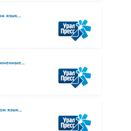
ом язык...
диненные...
ом язык...