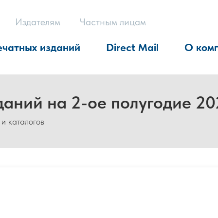
Издателям
Частным лицам
ечатных изданий
Direct Mail
О ком
даний на 2-ое полугодие 20
 и каталогов