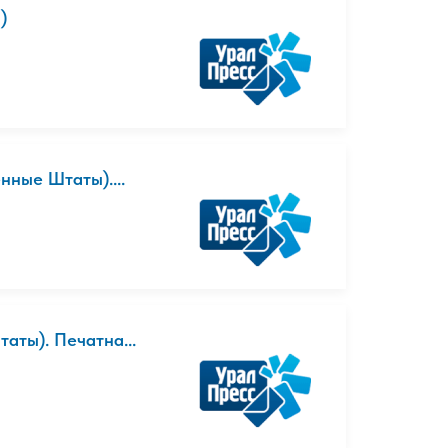
)
нные Штаты)....
аты). Печатна...