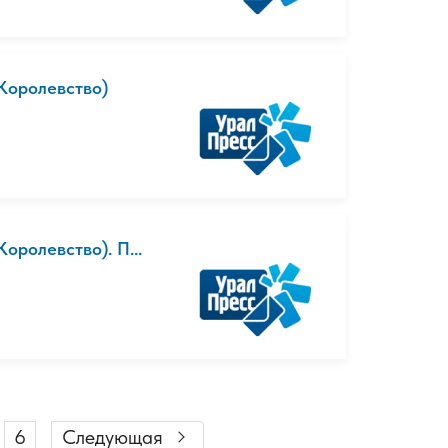
Королевство)
ролевство). П...
6
Следующая