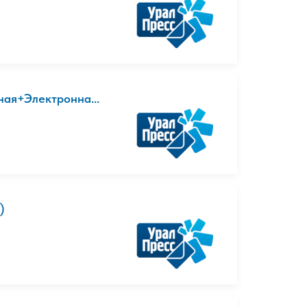
ная+Электронна...
)