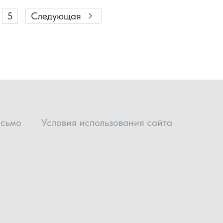
5
Следующая
исьмо
Условия использования сайта