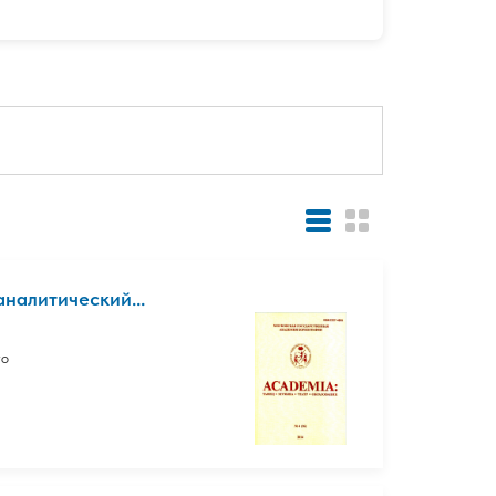
налитический...
го