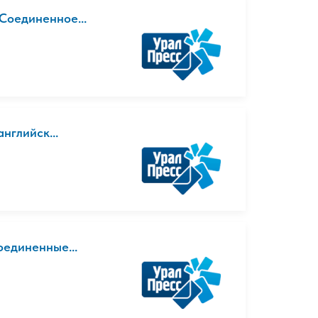
(Соединенное...
английск...
оединенные...