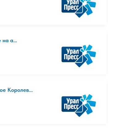
 на а...
ое Королев...