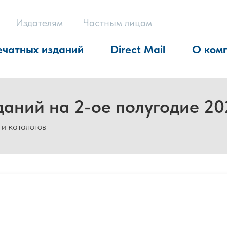
Издателям
Частным лицам
ечатных изданий
Direct Mail
О ком
даний на 2-ое полугодие 20
 и каталогов