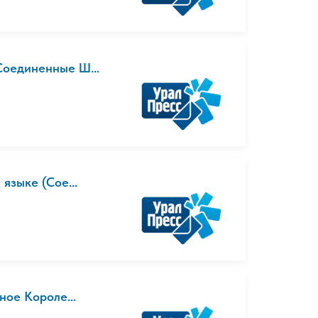
Соединенные Ш...
языке (Сое...
ное Короле...