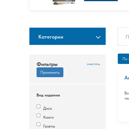
Категории
По 
Фильтры
A
Во
Вид издания
те
Диск
Книги
Газеты